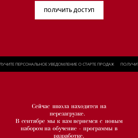
ПОЛУЧИТЬ ДОСТУП
РСОНАЛЬНОЕ УВЕДОМЛЕНИЕ О СТАРТЕ ПРОДАЖ
ПОЛУЧИТЕ ПЕРСОН
ОБО МНЕ
Сейчас школа находится на
ПРИВЕТ! МЕНЯ ЗОВУТ ТАТЬЯНА
БИРЮКОВА, МНОГИЕ МЕНЯ ЗНАЮТ КАК
перезагрузке.
ТАНЯ TEYLA, И Я АВТОР ДАННОГО КУРСА
В сентябре мы к вам вернемся с новым
И ОСНОВАТЕЛЬ ОНЛАЙН-ШКОЛЫ СТИЛЯ
набором на обучение - программы в
разработке.