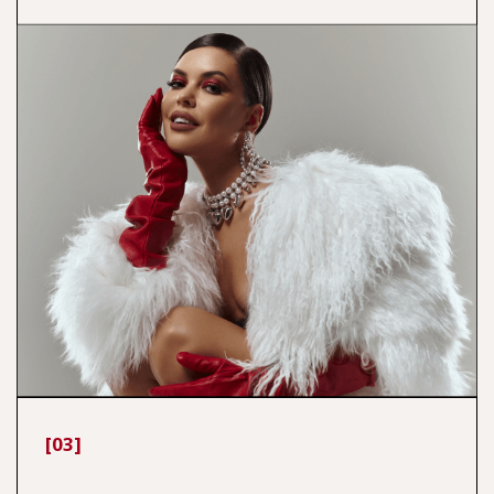
[05]
Участвовала в творческих
съёмках
в тандеме с Максимом
Сапожниковым. Работаю в качестве
персонального Шопера, формирую
гардеробы клиентов много лет.
[06]
Имею большой опыт в работе
с клиентами по всеми миру. Умею
вдохновлять людей на перемены.