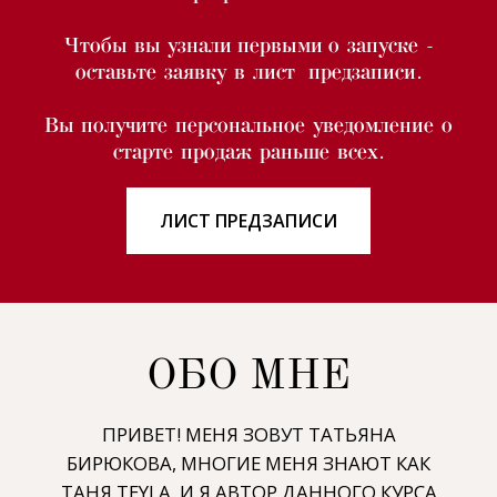
[01]
Чтобы вы узнали первыми о запуске -
Я персональный стилист,
оставьте заявку в лист предзаписи.
формирую гардеробы клиентов
много лет, инфлюенсер.
Вы получите персональное уведомление о
старте продаж раньше всех.
[02]
ЛИСТ ПРЕДЗАПИСИ
Участвовала в шоу
"Рогов
в городе" на СТС и в шоу
"Кто круче Рогова" на СТС Love.