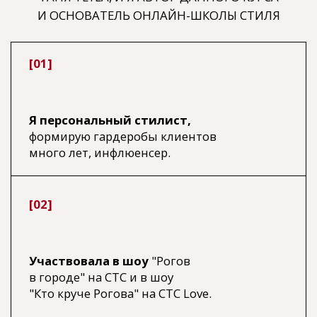
[03]
Автор книги "Лучшее время -
сейчас!»,
создатель бренда
косметики TANYA TEYLA, выступаю
в качестве приглашенного эксперта на
мероприятиях по стилю по всей России.
[04]
Сотрудничаю с популярными
брендами
как локальными, так
и международными. Так же участвую
в коллаборациях с российскими
дизайнерами и создаю капсулы.